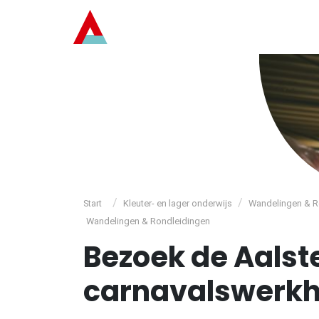
/
/
Start
Kleuter- en lager onderwijs
Wandelingen & R
Wandelingen & Rondleidingen
Bezoek de Aalst
carnavalswerkh