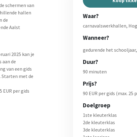
Koop ticke
 de schermen van
hillende hallen
Waar?
n de
carnavalswerkhallen, Hog
ende Aalst
Wanneer?
gedurende het schooljaar,
ruari 2025 kan je
Duur?
s aan de
ing van een gids
90 minuten
. Starten met de
Prijs?
45 EUR per gids
90 EUR per gids (max. 25 
Doelgroep
1ste kleuterklas
2de kleuterklas
3de kleuterklas
1ste leerjaar