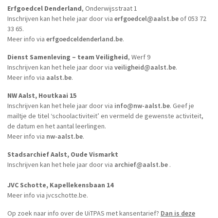
Erfgoedcel Denderland
, Onderwijsstraat 1
Inschrijven kan het hele jaar door via
erfgoedcel@aalst.be
of 053 72
33 65.
Meer info via
erfgoedceldenderland.be
.
Dienst Samenleving – team Veiligheid
, Werf 9
Inschrijven kan het hele jaar door via
veiligheid@aalst.be
.
Meer info via
aalst.be
.
NW Aalst, Houtkaai 15
Inschrijven kan het hele jaar door via
info@nw-aalst.be
. Geef je
mailtje de titel ‘schoolactiviteit’ en vermeld de gewenste activiteit,
de datum en het aantal leerlingen.
Meer info via
nw-aalst.be
.
Stadsarchief Aalst, Oude Vismarkt
Inschrijven kan het hele jaar door via
archief@aalst.be
.
JVC Schotte, Kapellekensbaan 14
Meer info via jvcschotte.be.
Op zoek naar info over de UiTPAS met kansentarief?
Dan is deze