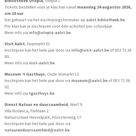
Bibliotheek Utopia
, Utopia 1
Tickets bestellen voor je klas kan vanaf
maandag 24 augustus 2026,
om 10 uur
.
Dat gebeurt via het inschrijvingsformulier op
aalst.bibliotheek.be
.
Per klas kan je inschrijven voor één activiteit per schooljaar.
Meer info via
info@utopia-aalst.be
.
Visit Aalst
, Hopmarkt 51
Inschrijven kan het hele jaar door via
info@visit-aalst.be
of 053 72 38
80.
Meer info via
visit-aalst.be
.
Museum ’t Gasthuys
, Oude Vismarkt 13
Inschrijven kan het hele jaar door via
museum@aalst.be
of 053 72 36
02.
Meer info via
tgasthuys.be
.
Dienst Natuur en duurzaamheid
, Werf 9
Villa Botanica, Parklaan 2
Natuurschuur Heuvelpark, Kloosterweg 57
Inschrijven kan het hele jaar door via
natuurenduurzaamheid@aalst.be
.