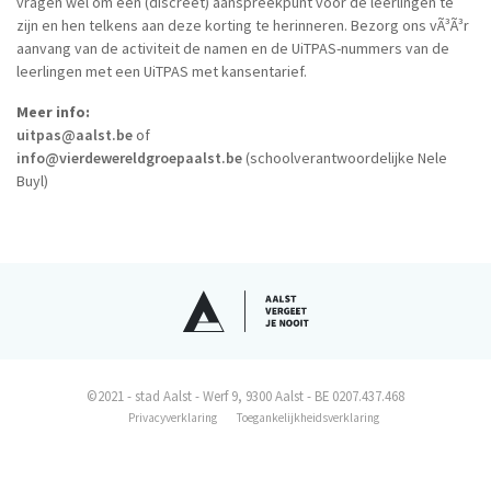
vragen wel om een (discreet) aanspreekpunt voor de leerlingen te
zijn en hen telkens aan deze korting te herinneren. Bezorg ons vÃ³Ã³r
aanvang van de activiteit de namen en de UiTPAS-nummers van de
leerlingen met een UiTPAS met kansentarief.
Meer info:
uitpas@aalst.be
of
info@vierdewereldgroepaalst.be
(schoolverantwoordelijke Nele
Buyl)
©2021 - stad Aalst - Werf 9, 9300 Aalst - BE 0207.437.468
Privacyverklaring
Toegankelijkheidsverklaring