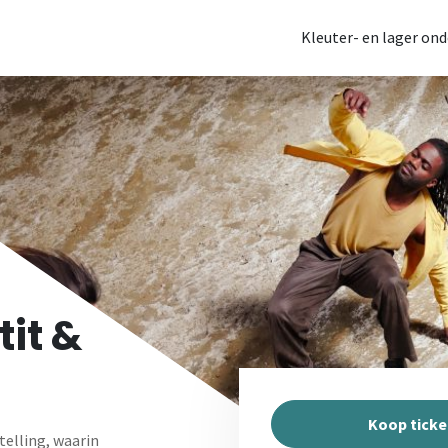
Kleuter- en lager ond
it &
Koop ticke
telling, waarin