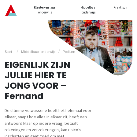
Kleuter- en lager
Middelbaar
Praktisch
onderwijs
onderwijs
/
/
Start
Middelbaar onderwijs
Podium
EIGENLIJK ZIJN
JULLIE HIER TE
JONG VOOR –
Fernand
De ultieme volwassene heeft het helemaal voor
elkaar, snapt hoe alles in elkaar zit, heeft een
antwoord klaar op iedere vraag, betaalt
rekeningen en verzekeringen, kan risico’s
inschatten en gaat goed om met