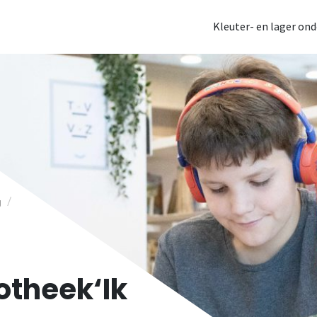
Kleuter- en lager ond
/
g
otheek‘Ik