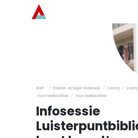
/
/
/
Start
Kleuter- en lager onderwijs
Lezing
Lezin
/
Voor leerkrachten
Voor leerkrachten
Infosessie
Luisterpuntbibli