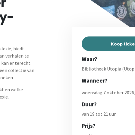
er
sy-
Koop ticke
lexie, biedt
an verhalen te
Waar?
, kan er terecht
Bibliotheek Utopia (Utopi
een collectie van
boeken.
Wanneer?
rkt en welke
woensdag 7 oktober 2026,
exie.
Duur?
van 19 tot 21 uur
Prijs?