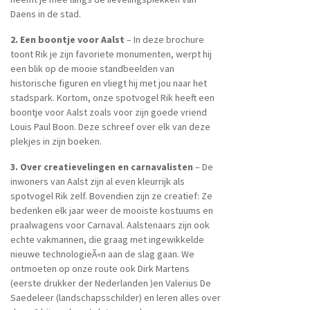
Daens in de stad.
2. Een boontje voor Aalst
– In deze brochure
toont Rik je zijn favoriete monumenten, werpt hij
een blik op de mooie standbeelden van
historische figuren en vliegt hij met jou naar het
stadspark. Kortom, onze spotvogel Rik heeft een
boontje voor Aalst zoals voor zijn goede vriend
Louis Paul Boon. Deze schreef over elk van deze
plekjes in zijn boeken.
3. Over creatievelingen en carnavalisten
– De
inwoners van Aalst zijn al even kleurrijk als
spotvogel Rik zelf. Bovendien zijn ze creatief: Ze
bedenken elk jaar weer de mooiste kostuums en
praalwagens voor Carnaval. Aalstenaars zijn ook
echte vakmannen, die graag met ingewikkelde
nieuwe technologieÃ«n aan de slag gaan. We
ontmoeten op onze route ook Dirk Martens
(eerste drukker der Nederlanden )en Valerius De
Saedeleer (landschapsschilder) en leren alles over