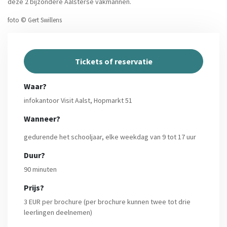
deze 2 bijzondere Aalsterse vakmannen.
foto © Gert Swillens
Tickets of reservatie
Waar?
infokantoor Visit Aalst
,
Hopmarkt 51
Wanneer?
gedurende het schooljaar,
elke weekdag van 9 tot 17 uur
Duur?
90 minuten
Prijs?
3 EUR
per
brochure
(per brochure kunnen twee tot drie
leerlingen deelnemen)