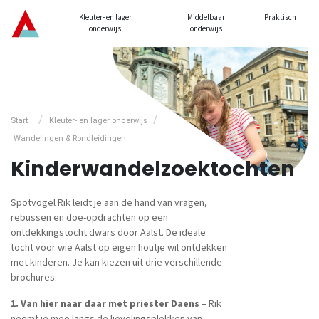
Kleuter- en lager
Middelbaar
Praktisch
onderwijs
onderwijs
/
/
Start
Kleuter- en lager onderwijs
Wandelingen & Rondleidingen
Kinderwandelzoektochten
Spotvogel Rik leidt je aan de hand van vragen,
rebussen en doe-opdrachten op een
ontdekkingstocht dwars door Aalst. De ideale
tocht voor wie Aalst op eigen houtje wil ontdekken
met kinderen. Je kan kiezen uit drie verschillende
brochures:
1. Van hier naar daar met priester Daens
– Rik
neemt je mee langs de lievelingsplekken van