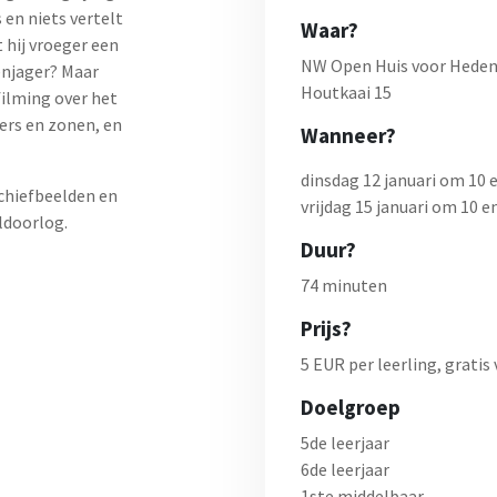
 en niets vertelt
Waar?
t hij vroeger een
NW Open Huis voor Heden
enjager? Maar
Houtkaai 15
filming over het
ers en zonen, en
Wanneer?
dinsdag 12 januari om 10 e
chiefbeelden en
vrijdag 15 januari om 10 e
ldoorlog.
Duur?
74 minuten
Prijs?
5 EUR per leerling, gratis
Doelgroep
5de leerjaar
6de leerjaar
1ste middelbaar