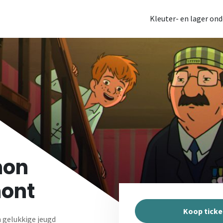
Kleuter- en lager ond
mon
mont
Koop ticke
 gelukkige jeugd