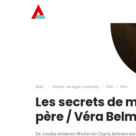
/
/
/
Start
Kleuter- en lager onderwijs
Film
Film
Les secrets de 
père / Véra Bel
De Joodse kinderen Michel en Charly beleven een