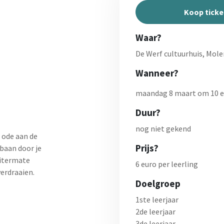
Koop ticke
Waar?
De Werf cultuurhuis, Mole
Wanneer?
maandag 8 maart om 10 en
Duur?
nog niet gekend
 ode aan de
Prijs?
tbaan door je
Uitermate
6 euro per leerling
verdraaien.
Doelgroep
1ste leerjaar
2de leerjaar
3de leerjaar