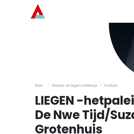
/
/
Start
Kleuter- en lager onderwijs
Podium
LIEGEN -hetpale
De Nwe Tijd/Su
Grotenhuis