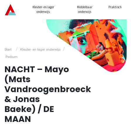
Kleuter- en lager
Middelbaar
Praktisch
onderwijs
onderwijs
/
/
Start
Kleuter- en lager onderwijs
Podium
NACHT – Mayo
(Mats
Vandroogenbroeck
& Jonas
Baeke) / DE
MAAN