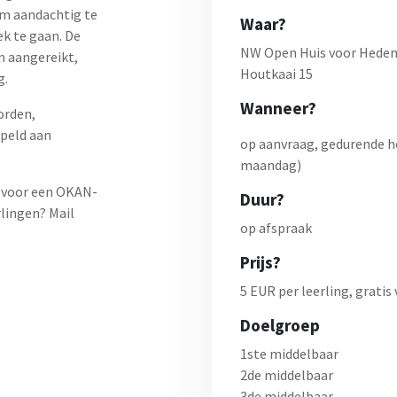
om aandachtig te
Waar?
ek te gaan. De
NW Open Huis voor Heden
n aangereikt,
Houtkaai 15
g.
Wanneer?
orden,
peld aan
op aanvraag, gedurende he
maandag)
e voor een OKAN-
Duur?
rlingen? Mail
op afspraak
Prijs?
5 EUR per leerling, gratis
Doelgroep
1ste middelbaar
2de middelbaar
3de middelbaar