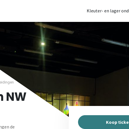
Kleuter- en lager ond
eidingen
in NW
Koop ticke
ingen de