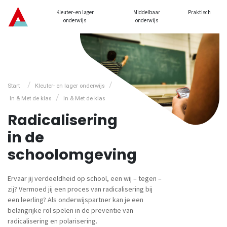
Kleuter- en lager
Middelbaar
Praktisch
onderwijs
onderwijs
/
/
Start
Kleuter- en lager onderwijs
/
In & Met de klas
In & Met de klas
Radicalisering
in de
schoolomgeving
Ervaar jij verdeeldheid op school, een wij – tegen –
zij? Vermoed jij een proces van radicalisering bij
een leerling? Als onderwijspartner kan je een
belangrijke rol spelen in de preventie van
radicalisering en polarisering.