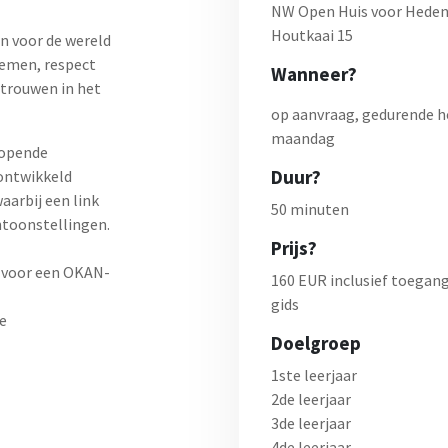
NW Open Huis voor Heden
Houtkaai 15
n voor de wereld
nemen, respect
Wanneer?
rtrouwen in het
op aanvraag, gedurende he
maandag
lopende
Duur?
 ontwikkeld
aarbij een link
50 minuten
ntoonstellingen.
Prijs?
e voor een OKAN-
160 EUR inclusief toegan
gids
e
Doelgroep
1ste leerjaar
2de leerjaar
3de leerjaar
4de leerjaar