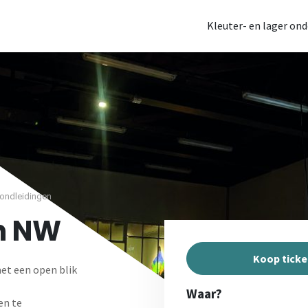
Kleuter- en lager ond
ondleidingen
in NW
Koop ticke
met een open blik
Waar?
en te