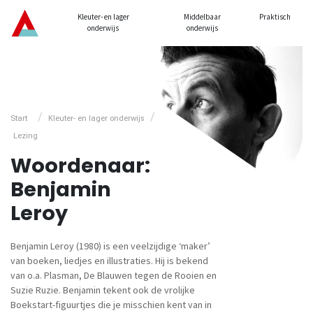
Kleuter- en lager
Middelbaar
Praktisch
onderwijs
onderwijs
/
/
Start
Kleuter- en lager onderwijs
Lezing
Woordenaar:
Benjamin
Leroy
Benjamin Leroy (1980) is een veelzijdige ‘maker’
van boeken, liedjes en illustraties. Hij is bekend
van o.a. Plasman, De Blauwen tegen de Rooien en
Suzie Ruzie. Benjamin tekent ook de vrolijke
Boekstart-figuurtjes die je misschien kent van in