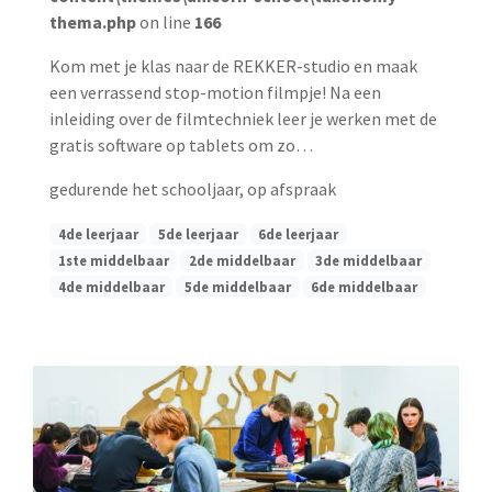
thema.php
on line
166
Kom met je klas naar de REKKER-studio en maak
een verrassend stop-motion filmpje! Na een
inleiding over de filmtechniek leer je werken met de
gratis software op tablets om zo…
gedurende het schooljaar,
op afspraak
4de leerjaar
5de leerjaar
6de leerjaar
1ste middelbaar
2de middelbaar
3de middelbaar
4de middelbaar
5de middelbaar
6de middelbaar