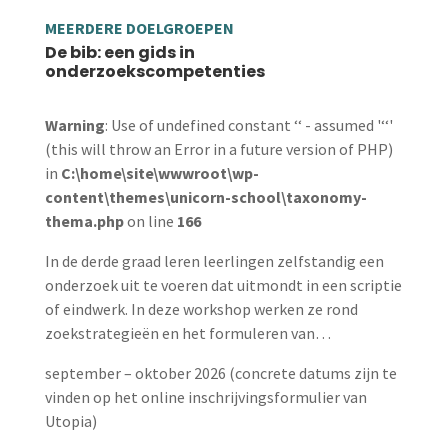
MEERDERE DOELGROEPEN
De bib: een gids in
onderzoekscompetenties
Warning
: Use of undefined constant ‘‘ - assumed '‘‘'
(this will throw an Error in a future version of PHP)
in
C:\home\site\wwwroot\wp-
content\themes\unicorn-school\taxonomy-
thema.php
on line
166
In de derde graad leren leerlingen zelfstandig een
onderzoek uit te voeren dat uitmondt in een scriptie
of eindwerk. In deze workshop werken ze rond
zoekstrategieën en het formuleren van…
september – oktober 2026 (concrete datums zijn te
vinden op het online inschrijvingsformulier van
Utopia)