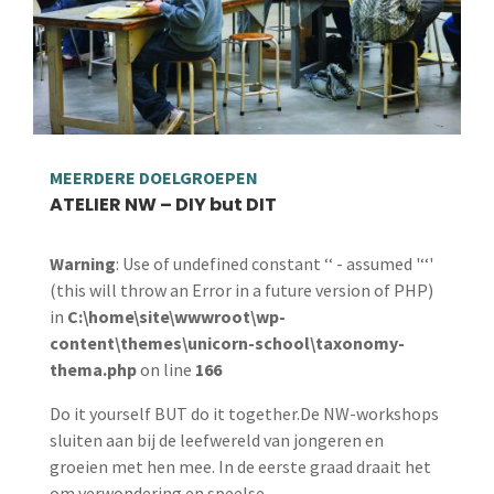
MEERDERE DOELGROEPEN
ATELIER NW – DIY but DIT
Warning
: Use of undefined constant ‘‘ - assumed '‘‘'
(this will throw an Error in a future version of PHP)
in
C:\home\site\wwwroot\wp-
content\themes\unicorn-school\taxonomy-
thema.php
on line
166
Do it yourself BUT do it together.De NW-workshops
sluiten aan bij de leefwereld van jongeren en
groeien met hen mee. In de eerste graad draait het
om verwondering en speelse…