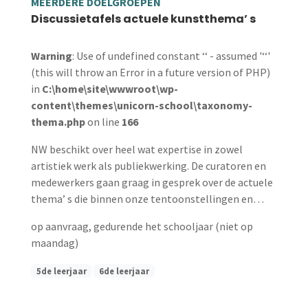
MEERDERE DOELGROEPEN
Discussietafels actuele kunstthema’ s
Warning
: Use of undefined constant ‘‘ - assumed '‘‘'
(this will throw an Error in a future version of PHP)
in
C:\home\site\wwwroot\wp-
content\themes\unicorn-school\taxonomy-
thema.php
on line
166
NW beschikt over heel wat expertise in zowel
artistiek werk als publiekwerking. De curatoren en
medewerkers gaan graag in gesprek over de actuele
thema’ s die binnen onze tentoonstellingen en…
op aanvraag, gedurende het schooljaar (niet op
maandag)
5de leerjaar
6de leerjaar