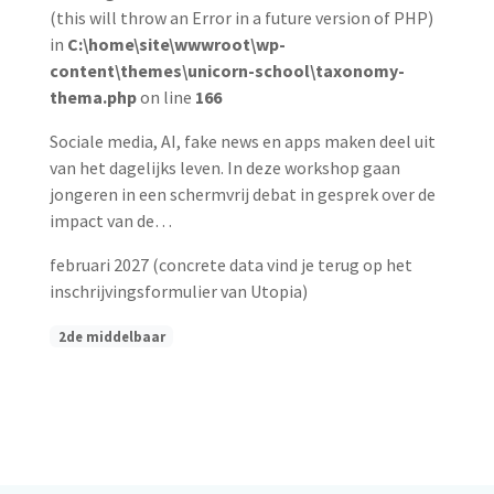
(this will throw an Error in a future version of PHP)
in
C:\home\site\wwwroot\wp-
content\themes\unicorn-school\taxonomy-
thema.php
on line
166
Sociale media, AI, fake news en apps maken deel uit
van het dagelijks leven. In deze workshop gaan
jongeren in een schermvrij debat in gesprek over de
impact van de…
februari 2027 (c
oncrete data vind je terug op het
inschrijvingsformulier van Utopia)
2de middelbaar