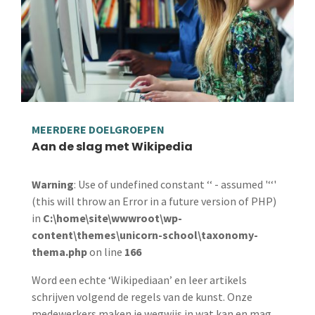
MEERDERE DOELGROEPEN
Aan de slag met Wikipedia
Warning
: Use of undefined constant ‘‘ - assumed '‘‘'
(this will throw an Error in a future version of PHP)
in
C:\home\site\wwwroot\wp-
content\themes\unicorn-school\taxonomy-
thema.php
on line
166
Word een echte ‘Wikipediaan’ en leer artikels
schrijven volgend de regels van de kunst. Onze
medewerkers maken je wegwijs in wat kan en mag