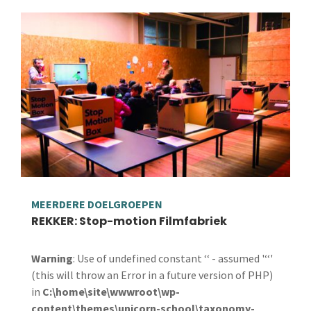
MEERDERE DOELGROEPEN
REKKER: Stop-motion Filmfabriek
Warning
: Use of undefined constant ‘‘ - assumed '‘‘'
(this will throw an Error in a future version of PHP)
in
C:\home\site\wwwroot\wp-
content\themes\unicorn-school\taxonomy-